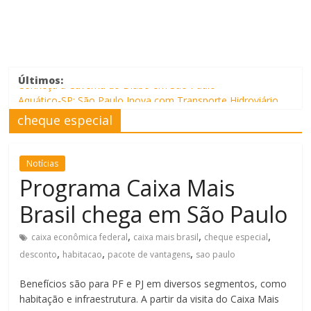
Últimos:
Conheça a Caverna do Diabo em São Paulo
Aquático-SP: São Paulo Inova com Transporte Hidroviário
cheque especial
Urbano
Rodovias Estaduais de São Paulo
Descomplica SP
Notícias
Rua Augusta
Programa Caixa Mais
Brasil chega em São Paulo
,
,
,
caixa econômica federal
caixa mais brasil
cheque especial
,
,
,
desconto
habitacao
pacote de vantagens
sao paulo
Benefícios são para PF e PJ em diversos segmentos, como
habitação e infraestrutura. A partir da visita do Caixa Mais