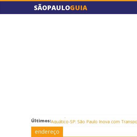
SÃOPAULO
GUIA
Conheça a Caverna do Diabo em São Paul
Últimos:
Aquático-SP: São Paulo Inova com Transpo
endereço
Rodovias Estaduais de São Paulo