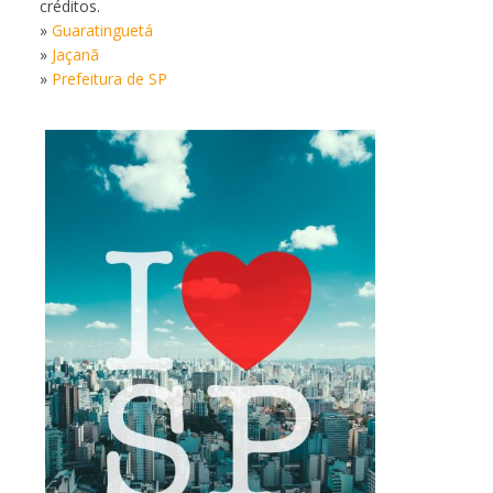
créditos.
»
Guaratinguetá
»
Jaçanã
»
Prefeitura de SP