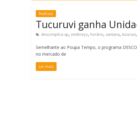
Descomplica SP
Rua Augusta
Notícias
Tucuruvi ganha Unida
,
,
,
,
descomplica sp
endereço
horário
santana
tucuruvi
Semelhante ao Poupa Tempo, o programa DESCOMPL
no mercado de
Ler mais